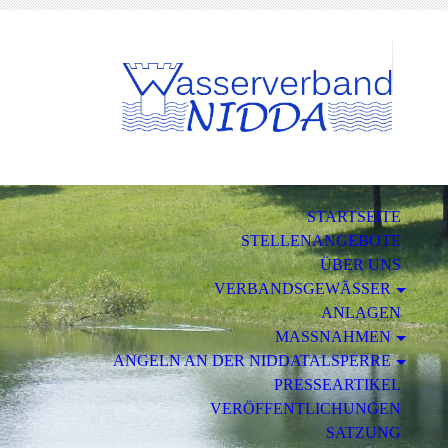
STARTSEITE
STELLENANGEBOTE
ÜBER UNS
VERBANDSGEWÄSSER
ANLAGEN
MASSNAHMEN
ANGELN AN DER NIDDATALSPERRE
PRESSEARTIKEL
VERÖFFENTLICHUNGEN
SATZUNG