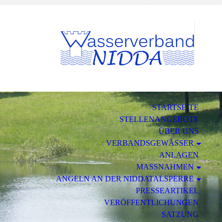
STARTSEITE
STELLENANGEBOTE
ÜBER UNS
VERBANDSGEWÄSSER
ANLAGEN
MASSNAHMEN
ANGELN AN DER NIDDATALSPERRE
PRESSEARTIKEL
VERÖFFENTLICHUNGEN
SATZUNG